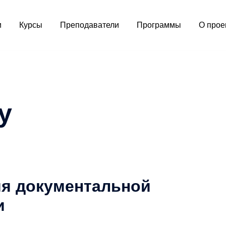
и
Курсы
Преподаватели
Программы
О прое
y
ия документальной
и