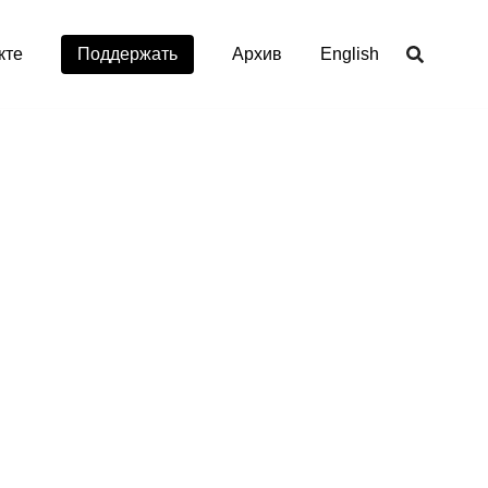
кте
Поддержать
Aрхив
English