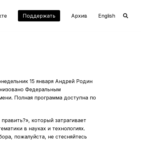
кте
Поддержать
Aрхив
English
онедельник 15 января Андрей Родин
ганизовано Федеральным
мени. Полная программа доступна по
 править?», который затрагивает
матики в науках и технологиях.
бора, пожалуйста, не стесняйтесь