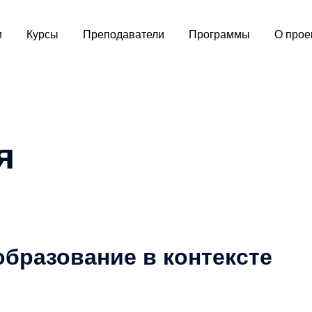
и
Курсы
Преподаватели
Программы
О прое
я
бразование в контексте