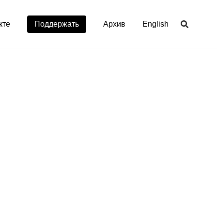
кте
Поддержать
Aрхив
English