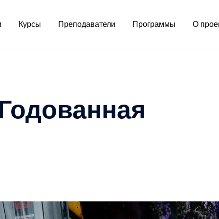
и
Курсы
Преподаватели
Программы
О прое
Годованная