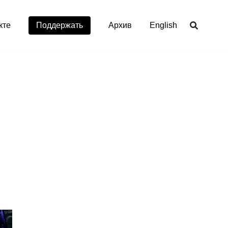
кте
Поддержать
Aрхив
English